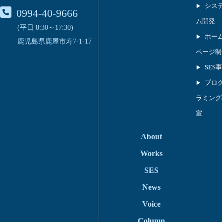
シス
0994-40-9666
ム開発
(平日 8:30～17:30)
ホー
鹿児島県鹿屋市寿7-1-17
ページ制
SES
プロ
ラミング
室
About
Works
SES
News
Voice
Column