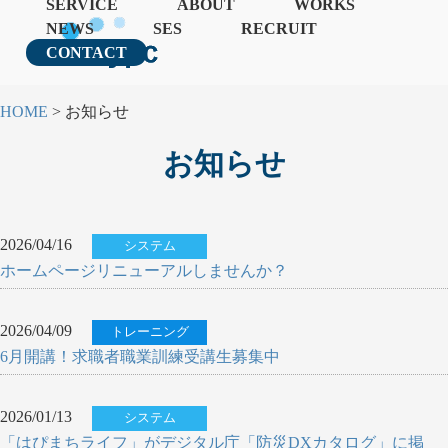
SERVICE
ABOUT
WORKS
NEWS
SES
RECRUIT
CONTACT
HOME
>
お知らせ
お知らせ
2026/04/16
システム
ホームページリニューアルしませんか？
2026/04/09
トレーニング
6月開講！求職者職業訓練受講生募集中
2026/01/13
システム
「はぴまちライフ」がデジタル庁「防災DXカタログ」に掲