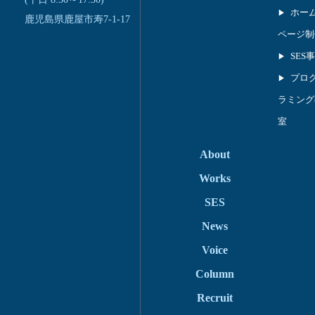
ホー
鹿児島県鹿屋市寿7-1-17
ページ制
SES
プロ
ラミング
室
About
Works
SES
News
Voice
Column
Recruit