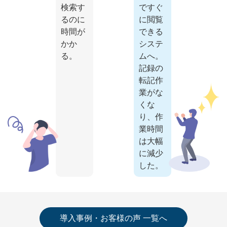
検索す
ですぐ
るのに
に閲覧
時間が
できる
かか
システ
る。
ムへ。
記録の
転記作
業がな
くな
り、作
業時間
は大幅
に減少
した。
導入事例・お客様の声 一覧へ