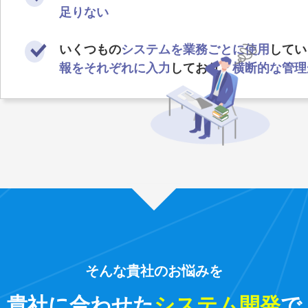
足りない
いくつもの
システムを業務ごとに使用
してい
報をそれぞれに入力
しており、
横断的な管理
そんな貴社のお悩みを
貴社に合わせた
システム開発
で