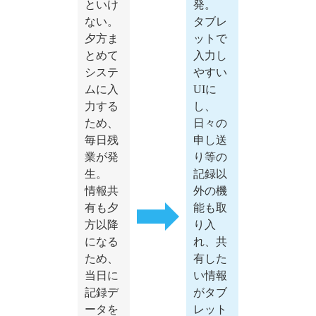
といけ
発。
ない。
タブレ
夕方ま
ットで
とめて
入力し
システ
やすい
ムに入
UIに
力する
し、
ため、
日々の
毎日残
申し送
業が発
り等の
生。
記録以
情報共
外の機
有も夕
能も取
方以降
り入
になる
れ、共
ため、
有した
当日に
い情報
記録デ
がタブ
ータを
レット