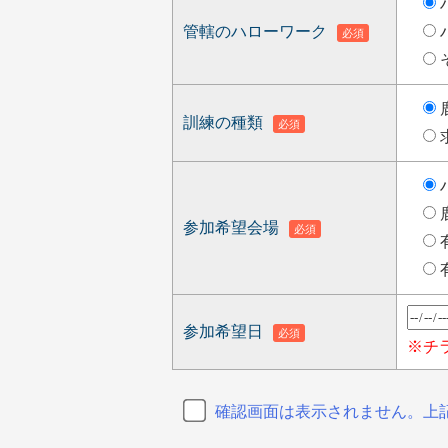
管轄のハローワーク
必須
訓練の種類
必須
参加希望会場
必須
参加希望日
必須
※チ
確認画面は表示されません。
上