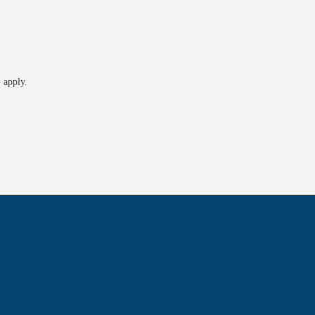
apply.
e